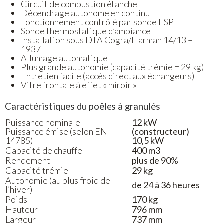
Circuit de combustion étanche
Décendrage autonome en continu
Fonctionnement contrôlé par sonde ESP
Sonde thermostatique d’ambiance
Installation sous DTA Cogra/Harman 14/13 –
1937
Allumage automatique
Plus grande autonomie (capacité trémie = 29 kg)
Entretien facile (accès direct aux échangeurs)
Vitre frontale à effet « miroir »
Caractéristiques du poêles à granulés
Puissance nominale
12 kW
Puissance émise (selon EN
(constructeur)
14785)
10,5 kW
Capacité de chauffe
400 m3
Rendement
plus de 90%
Capacité trémie
29 kg
Autonomie (au plus froid de
de 24 à 36 heures
l’hiver)
Poids
170 kg
Hauteur
796 mm
Largeur
737 mm