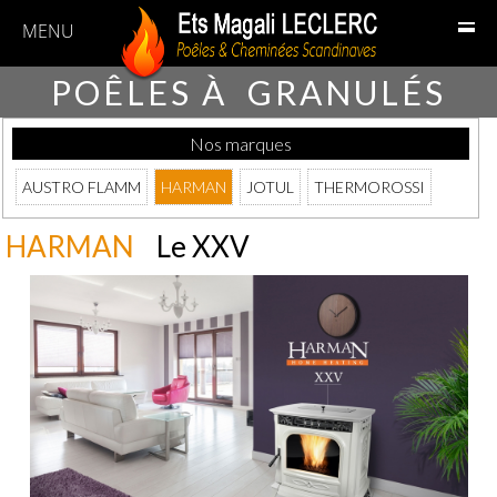
MENU
POÊLES À GRANULÉS
Nos marques
AUSTRO FLAMM
HARMAN
JOTUL
THERMOROSSI
HARMAN
Le XXV