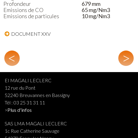
Profondeur
679 mm
Emissions de CO
65 mg/Nm3
Emissions de particules
10 mg/Nm3
DOCUMENT XXV
<
>
EI MAGALI LECLERC
12 rue du Pont
52240 Breuvannes en Bassigny
Tél : 03 25 31 31 11
>
Plus d'infos
SAS LMA MAGALI LECLERC
1c Rue Catherine Sauvage